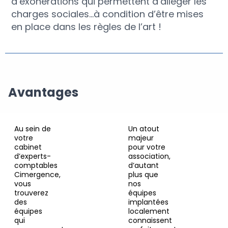
d’exonérations qui permettent d’alléger les
charges sociales…à condition d’être mises
en place dans les règles de l’art !
Avantages
Au sein de
Un atout
votre
majeur
cabinet
pour votre
d’experts-
association,
comptables
d’autant
Cimergence,
plus que
vous
nos
trouverez
équipes
des
implantées
équipes
localement
qui
connaissent