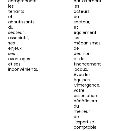
comprennent
parfaitement
les
les
tenants
acteurs
et
du
aboutissants
secteur,
du
et
secteur
également
associatif,
les
ses
mécanismes
enjeux,
de
ses
décision
avantages
et de
et ses
financement
inconvénients.
locaux.
Avec les
équipes
Cimergence,
votre
association
bénéficiera
du
meilleur
de
l’expertise
comptable