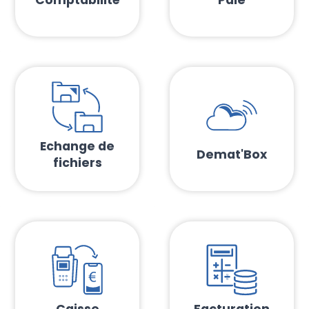
Echange de
Demat'Box
fichiers
Caisse
Facturation