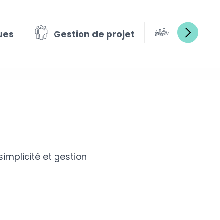
ues
Gestion de projet
Gestion e
implicité et gestion