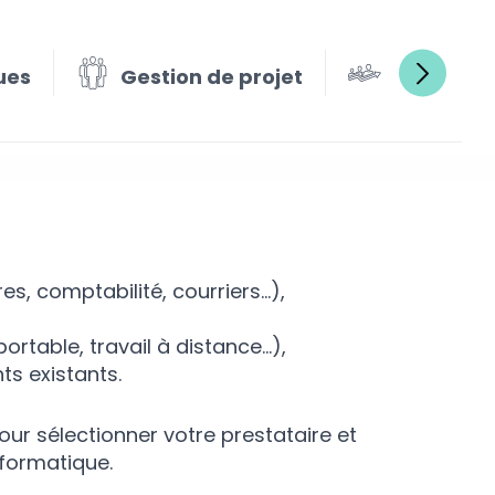
ues
Gestion de projet
Gestion e
s, comptabilité, courriers…),
rtable, travail à distance…),
s existants.
ur sélectionner votre prestataire et
nformatique.