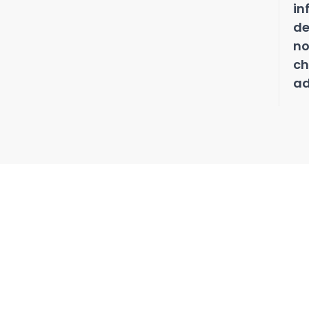
in
de
no
ch
ad